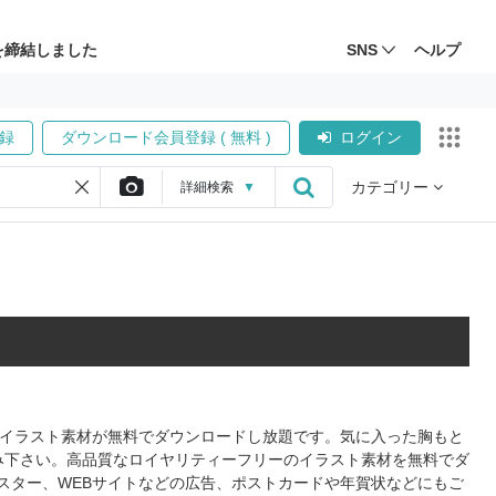
を締結しました
SNS
ヘルプ
録
ダウンロード会員登録 ( 無料 )
ログイン
カテゴリー
詳細
検索
▼
式のイラスト素材が無料でダウンロードし放題です。気に入った胸もと
み下さい。高品質なロイヤリティーフリーのイラスト素材を無料でダ
スター、WEBサイトなどの広告、ポストカードや年賀状などにもご