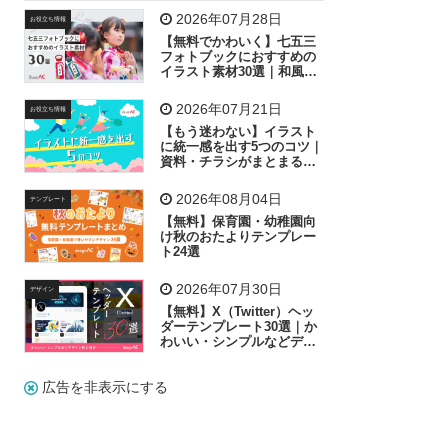
飛行機
グラフ
ビル
魚
家族
書類
2026年07月28日
お役立ち情報
【無料でかわいく】七五三
歩く
工場
会社
太陽
キラキラ
フォトブックにおすすめの
イラスト素材30選｜和風の
飾り付け素材が揃う
人物
虫眼鏡
花火
電車
ビジネス
2026年07月21日
お役立ち情報
子供
作業員
葉
相談
ピクトグラム
【もう迷わない】イラスト
に統一感を出す5つのコツ｜
資料・チラシがまとまるフ
リー素材の選び方
2026年08月04日
テンプレート
【無料】保育園・幼稚園向
け秋のおたよりテンプレー
ト24選
2026年07月30日
デザイン
【無料】X（Twitter）ヘッ
ダーテンプレート30選｜か
わいい・シンプルなどデザ
イン別に紹介
広告を非表示にする