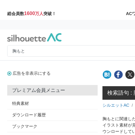
1600
AC
総会員数
万人
突破！
広告を非表示にする
プレミアム会員メニュー
検索語句 :
特典素材
シルエットAC
ダウンロード履歴
胸もとに関連した
イラスト素材が
ブックマーク
ウンロードして