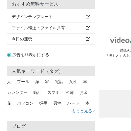
おすすめ無料サービス
デザインテンプレート
ファイル転送・ファイル共有
今日の運勢
動画A
広告を非表示にする
「胸もと」のお
人気キーワード（タグ）
人
プール
海
家
電話
女性
車
カレンダー
時計
スマホ
節電
お金
花
パソコン
握手
男性
ハート
本
もっと見る
矢印
猫
手
メール
トラック
木
犬
吹き出し
カメラ
星
プレゼント
ブログ