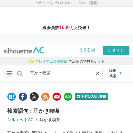
ーポリシーをご覧ください。
詳細
同意
1600
総会員数
万人
突破！
会員登録
ログイン
プレミアム会員登録
で14個の特典をゲット
詳細
▼
検索
検索語句 : 耳かき喫茶
シルエットAC
耳かき喫茶
耳かき喫茶に関連したフリーのイラスト素材を掲載しておりま