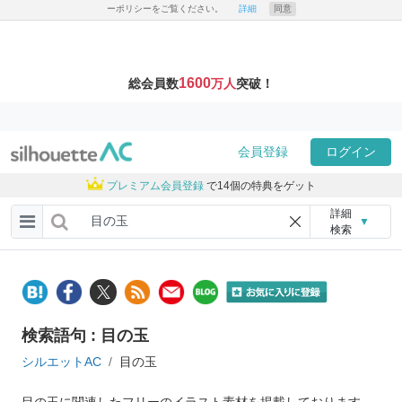
ーポリシーをご覧ください。
詳細
同意
1600
総会員数
万人
突破！
会員登録
ログイン
プレミアム会員登録
で14個の特典をゲット
詳細
▼
検索
検索語句 : 目の玉
シルエットAC
目の玉
目の玉に関連したフリーのイラスト素材を掲載しております。