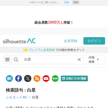
ーポリシーをご覧ください。
詳細
同意
1600
総会員数
万人
突破！
会員登録
ログイン
プレミアム会員登録
で14個の特典をゲット
詳細
▼
検索
検索語句 : 白星
シルエットAC
白星
白星に関連したフリーのイラスト素材を掲載しております。