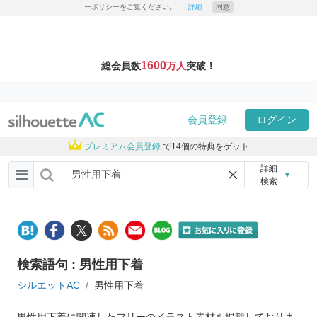
ーポリシーをご覧ください。
詳細
同意
1600
総会員数
万人
突破！
会員登録
ログイン
プレミアム会員登録
で14個の特典をゲット
詳細
▼
検索
検索語句 : 男性用下着
シルエットAC
男性用下着
男性用下着に関連したフリーのイラスト素材を掲載しておりま