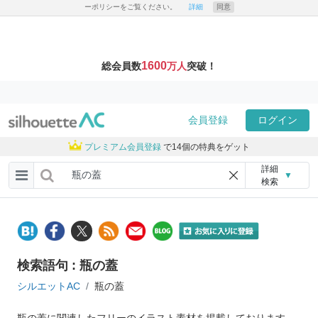
ーポリシーをご覧ください。
詳細
同意
1600
総会員数
万人
突破！
会員登録
ログイン
プレミアム会員登録
で14個の特典をゲット
詳細
▼
検索
検索語句 : 瓶の蓋
シルエットAC
瓶の蓋
瓶の蓋に関連したフリーのイラスト素材を掲載しております。