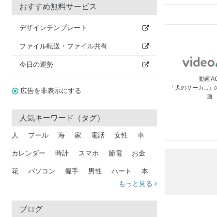
おすすめ無料サービス
デザインテンプレート
ファイル転送・ファイル共有
今日の運勢
動画A
「犬のサーカ...
広告を非表示にする
画
人気キーワード（タグ）
人
プール
海
家
電話
女性
車
カレンダー
時計
スマホ
節電
お金
花
パソコン
握手
男性
ハート
本
もっと見る
矢印
猫
手
メール
トラック
木
犬
吹き出し
カメラ
星
プレゼント
ブログ