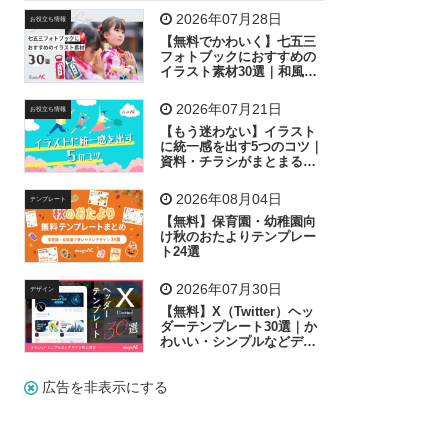
飛行機
グラフ
ビル
魚
家族
書類
2026年07月28日
お役立ち情報
【無料でかわいく】七五三
歩く
工場
会社
太陽
キラキラ
フォトブックにおすすめの
イラスト素材30選｜和風の
飾り付け素材が揃う
人物
虫眼鏡
花火
電車
ビジネス
2026年07月21日
お役立ち情報
子供
作業員
葉
相談
ピクトグラム
【もう迷わない】イラスト
に統一感を出す5つのコツ｜
資料・チラシがまとまるフ
リー素材の選び方
2026年08月04日
テンプレート
【無料】保育園・幼稚園向
け秋のおたよりテンプレー
ト24選
2026年07月30日
デザイン
【無料】X（Twitter）ヘッ
ダーテンプレート30選｜か
わいい・シンプルなどデザ
イン別に紹介
広告を非表示にする