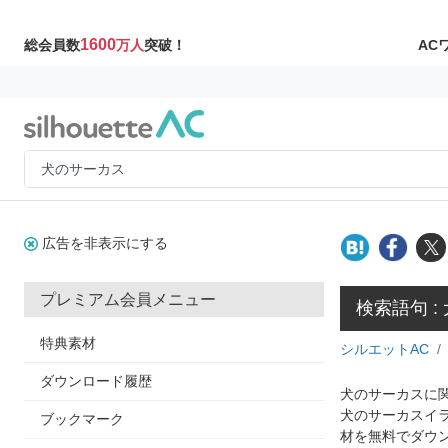
1600
AC
総会員数
万人
突破！
広告を非表示にする
プレミアム会員メニュー
検索語句 :
特典素材
シルエットAC
ダウンロード履歴
犬のサーカスに関
犬のサーカスイ
ブックマーク
材を無料でダウ