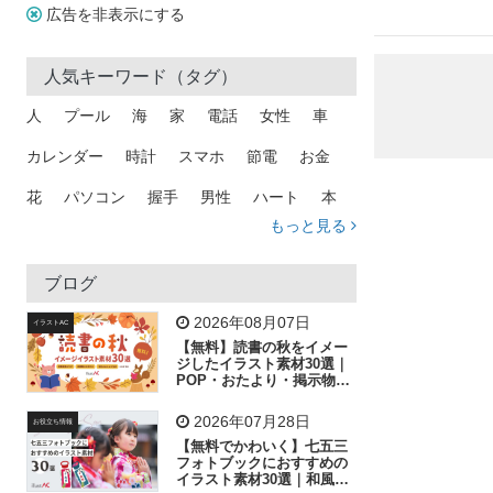
広告を非表示にする
人気キーワード（タグ）
人
プール
海
家
電話
女性
車
カレンダー
時計
スマホ
節電
お金
花
パソコン
握手
男性
ハート
本
もっと見る
矢印
猫
手
メール
トラック
木
犬
吹き出し
カメラ
星
プレゼント
ブログ
飛行機
グラフ
ビル
魚
家族
書類
2026年08月07日
イラストAC
【無料】読書の秋をイメー
歩く
工場
会社
太陽
キラキラ
ジしたイラスト素材30選｜
POP・おたより・掲示物に
おすすめ
人物
虫眼鏡
花火
電車
ビジネス
2026年07月28日
お役立ち情報
子供
作業員
葉
相談
ピクトグラム
【無料でかわいく】七五三
フォトブックにおすすめの
イラスト素材30選｜和風の