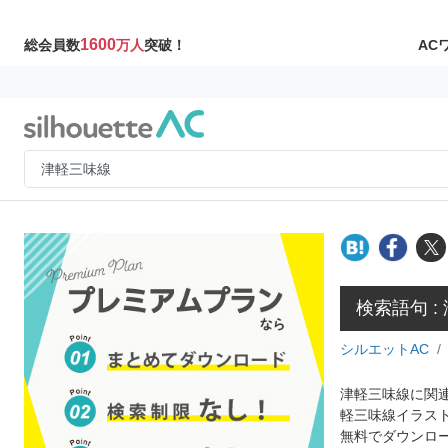
1600
AC
総会員数
万人
突破！
検索語句 :
シルエットAC
津軽三味線に関連
軽三味線イラス
無料でダウンロ