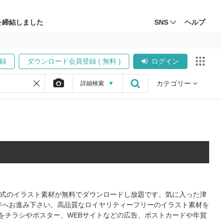
を締結しました
SNS
ヘルプ
録
ダウンロード会員登録 ( 無料 )
ログイン
カテゴリー
詳細
検索
▼
S形式のイラスト素材が無料でダウンロードし放題です。気に入った津
ジへお進み下さい。高品質なロイヤリティーフリーのイラスト素材を
をチラシやポスター、WEBサイトなどの広告、ポストカードや年賀