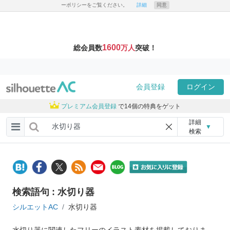
ーポリシーをご覧ください。
詳細
同意
1600
総会員数
万人
突破！
会員登録
ログイン
プレミアム会員登録
で14個の特典をゲット
詳細
▼
検索
検索語句 : 水切り器
シルエットAC
水切り器
水切り器に関連したフリーのイラスト素材を掲載しておりま