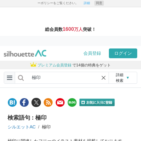
ーポリシーをご覧ください。
詳細
同意
1600
総会員数
万人
突破！
会員登録
ログイン
プレミアム会員登録
で14個の特典をゲット
詳細
▼
検索
検索語句 : 極印
シルエットAC
極印
極印に関連したフリーのイラスト素材を掲載しております。