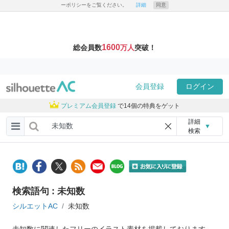
ーポリシーをご覧ください。
詳細
同意
1600
総会員数
万人
突破！
会員登録
ログイン
プレミアム会員登録
で14個の特典をゲット
詳細
▼
検索
検索語句 : 未知数
シルエットAC
未知数
未知数に関連したフリーのイラスト素材を掲載しております。