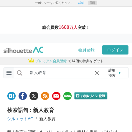
ーポリシーをご覧ください。
詳細
同意
1600
総会員数
万人
突破！
会員登録
ログイン
プレミアム会員登録
で14個の特典をゲット
詳細
▼
検索
検索語句 : 新人教育
シルエットAC
新人教育
新人教育に関連したフリーのイラスト素材を掲載しておりま