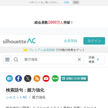
ーポリシーをご覧ください。
詳細
同意
1600
総会員数
万人
突破！
会員登録
ログイン
プレミアム会員登録
で14個の特典をゲット
詳細
▼
検索
検索語句 : 握力強化
シルエットAC
握力強化
握力強化に関連したフリーのイラスト素材を掲載しておりま