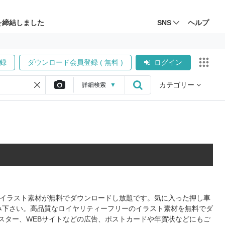
を締結しました
SNS
ヘルプ
録
ダウンロード会員登録 ( 無料 )
ログイン
カテゴリー
詳細
検索
▼
式のイラスト素材が無料でダウンロードし放題です。気に入った押し車
み下さい。高品質なロイヤリティーフリーのイラスト素材を無料でダ
スター、WEBサイトなどの広告、ポストカードや年賀状などにもご