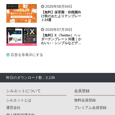
飾り付け素材が揃う
2026年08月04日
テンプレート
【無料】保育園・幼稚園向
け秋のおたよりテンプレー
ト24選
2026年07月30日
デザイン
【無料】X（Twitter）ヘッ
ダーテンプレート30選｜か
わいい・シンプルなどデザ
イン別に紹介
広告を非表示にする
昨日のダウンロード数：2,136
シルエットについて
会員登録
シルエットとは
無料会員登録
運営会社
プレミアム会員登録
個人情報保護方針