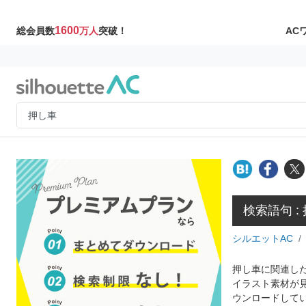
1600
AC
総会員数
万人
突破！
検索語句 :
シルエットAC
押し車に関連した
イラスト素材が
ウンロードして