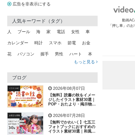
広告を非表示にする
動画AC
人気キーワード（タグ）
「押し車」のお
人
プール
海
家
電話
女性
車
カレンダー
時計
スマホ
節電
お金
花
パソコン
握手
男性
ハート
本
もっと見る
矢印
猫
手
メール
トラック
木
犬
吹き出し
カメラ
星
プレゼント
ブログ
飛行機
グラフ
ビル
魚
家族
書類
2026年08月07日
イラストAC
【無料】読書の秋をイメー
歩く
工場
会社
太陽
キラキラ
ジしたイラスト素材30選｜
POP・おたより・掲示物に
おすすめ
人物
虫眼鏡
花火
電車
ビジネス
2026年07月28日
お役立ち情報
子供
作業員
葉
相談
ピクトグラム
【無料でかわいく】七五三
フォトブックにおすすめの
イラスト素材30選｜和風の