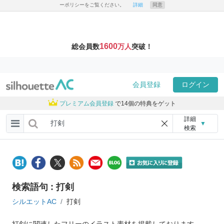
ーポリシーをご覧ください。
詳細
同意
1600
総会員数
万人
突破！
会員登録
ログイン
プレミアム会員登録
で14個の特典をゲット
詳細
▼
検索
検索語句 : 打剣
シルエットAC
打剣
打剣に関連したフリーのイラスト素材を掲載しております。