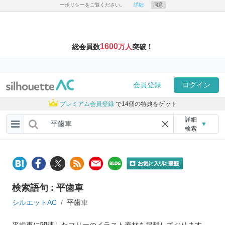
ーポリシーをご覧ください。
詳細
同意
1600
総会員数
万人
突破！
会員登録
ログイン
プレミアム会員登録
で14個の特典をゲット
詳細
▼
検索
検索語句 : 平歯車
シルエットAC
平歯車
平歯車に関連したフリーのイラスト素材を掲載しております。