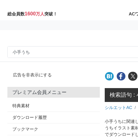
1600
AC
総会員数
万人
突破！
広告を非表示にする
プレミアム会員メニュー
検索語句 :
特典素材
シルエットAC
ダウンロード履歴
小手うちに関連し
うちイラスト素
ブックマーク
でダウンロード