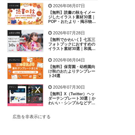
飛行機
グラフ
ビル
魚
家族
書類
2026年08月07日
イラストAC
【無料】読書の秋をイメー
歩く
工場
会社
太陽
キラキラ
ジしたイラスト素材30選｜
POP・おたより・掲示物に
おすすめ
人物
虫眼鏡
花火
電車
ビジネス
2026年07月28日
お役立ち情報
子供
作業員
葉
相談
ピクトグラム
【無料でかわいく】七五三
フォトブックにおすすめの
イラスト素材30選｜和風の
飾り付け素材が揃う
2026年08月04日
テンプレート
【無料】保育園・幼稚園向
け秋のおたよりテンプレー
ト24選
2026年07月30日
デザイン
【無料】X（Twitter）ヘッ
ダーテンプレート30選｜か
わいい・シンプルなどデザ
イン別に紹介
広告を非表示にする