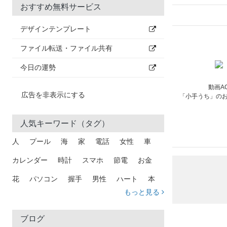
おすすめ無料サービス
デザインテンプレート
ファイル転送・ファイル共有
今日の運勢
動画A
広告を非表示にする
「小手うち」の
人気キーワード（タグ）
人
プール
海
家
電話
女性
車
カレンダー
時計
スマホ
節電
お金
花
パソコン
握手
男性
ハート
本
もっと見る
矢印
猫
手
メール
トラック
木
犬
吹き出し
カメラ
星
プレゼント
ブログ