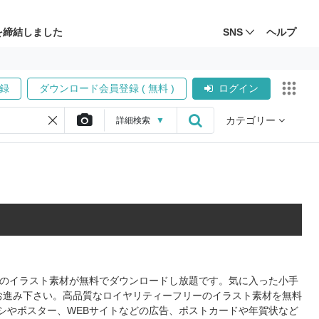
を締結しました
SNS
ヘルプ
録
ダウンロード会員登録 ( 無料 )
ログイン
カテゴリー
詳細
検索
▼
形式のイラスト素材が無料でダウンロードし放題です。気に入った小手
お進み下さい。高品質なロイヤリティーフリーのイラスト素材を無料
シやポスター、WEBサイトなどの広告、ポストカードや年賀状など