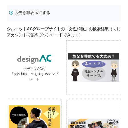
広告を非表示にする
シルエットACグループサイトの「女性和服」の検索結果
（同じ
アカウントで無料ダウンロードできます）
デザインACの
「女性和服」のおすすめテンプ
レート