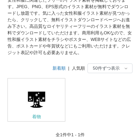
す。JPEG、PNG、EPS形式のイラスト素材が無料でダウンロ
ードし放題です。気に入った女性和服イラスト素材が見つかっ
たら、クリックして、無料イラストダウンロードページへお進
み下さい。高品質なロイヤリティーフリーのイラスト素材を無
料でダウンロードしていただけます。商用利用もOKなので、女
性和服イラスト素材をチラシやポスター、WEBサイトなどの広
告、ポストカードや年賀状などにもご利用いただけます。クレ
ジット表記や許可も必要ありません。
新着順
|
人気順
着物
全
1
件中1 - 1件