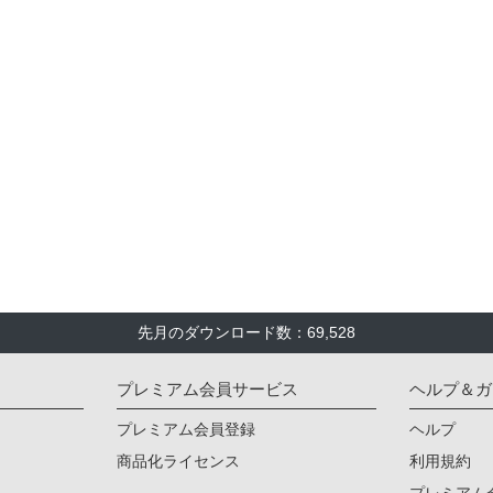
先月のダウンロード数：69,528
プレミアム会員サービス
ヘルプ＆ガ
プレミアム会員登録
ヘルプ
商品化ライセンス
利用規約
プレミアム