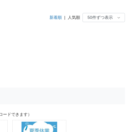
新着順
|
人気順
ロードできます）