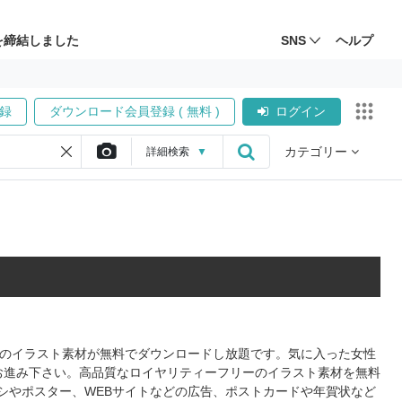
を締結しました
SNS
ヘルプ
録
ダウンロード会員登録 ( 無料 )
ログイン
カテゴリー
詳細
検索
▼
形式のイラスト素材が無料でダウンロードし放題です。気に入った女性
お進み下さい。高品質なロイヤリティーフリーのイラスト素材を無料
シやポスター、WEBサイトなどの広告、ポストカードや年賀状など