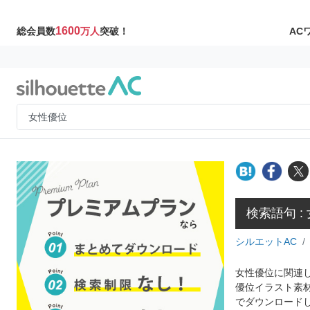
1600
AC
総会員数
万人
突破！
検索語句 :
シルエットAC
女性優位に関連し
優位イラスト素
でダウンロード