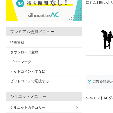
にもご利用いた
プレミアム会員メニュー
特典素材
ダウンロード履歴
ブックマーク
ビットコインってなに
ビットコインで応援する
広告を非表
シルエットメニュー
シルエットAC
シルエットカテゴリー