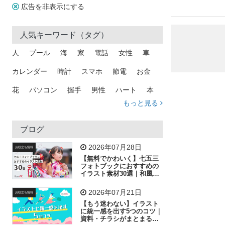
広告を非表示にする
人気キーワード（タグ）
人
プール
海
家
電話
女性
車
カレンダー
時計
スマホ
節電
お金
花
パソコン
握手
男性
ハート
本
もっと見る
矢印
猫
手
メール
トラック
木
犬
吹き出し
カメラ
星
プレゼント
ブログ
飛行機
グラフ
ビル
魚
家族
書類
2026年07月28日
お役立ち情報
【無料でかわいく】七五三
歩く
工場
会社
太陽
キラキラ
フォトブックにおすすめの
イラスト素材30選｜和風の
飾り付け素材が揃う
人物
虫眼鏡
花火
電車
ビジネス
2026年07月21日
お役立ち情報
子供
作業員
葉
相談
ピクトグラム
【もう迷わない】イラスト
に統一感を出す5つのコツ｜
資料・チラシがまとまるフ