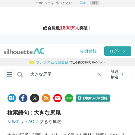
ーポリシーをご覧ください。
詳細
同意
1600
総会員数
万人
突破！
会員登録
ログイン
プレミアム会員登録
で14個の特典をゲット
詳細
▼
検索
検索語句 : 大きな尻尾
シルエットAC
大きな尻尾
大きな尻尾に関連したフリーのイラスト素材を掲載しておりま