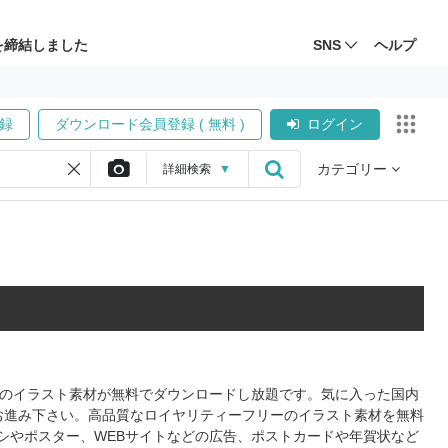
を締結しました
SNS
ヘルプ
録
ダウンロード会員登録 ( 無料 )
ログイン
カテゴリー
詳細
検索
▼
形式のイラスト素材が無料でダウンロードし放題です。気に入った国内
お進み下さい。高品質なロイヤリティーフリーのイラスト素材を無料
シやポスター、WEBサイトなどの広告、ポストカードや年賀状など