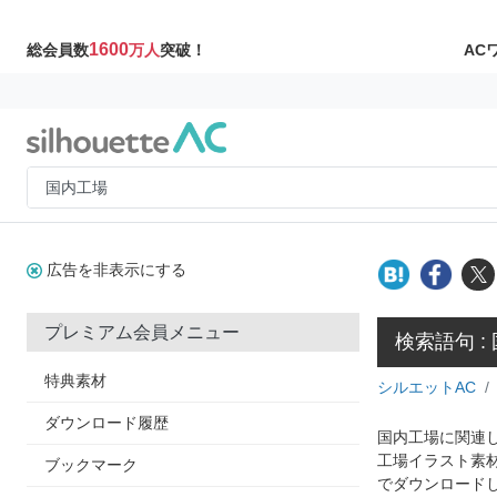
1600
AC
総会員数
万人
突破！
広告を非表示にする
プレミアム会員メニュー
検索語句 :
特典素材
シルエットAC
ダウンロード履歴
国内工場に関連し
工場イラスト素
ブックマーク
でダウンロード