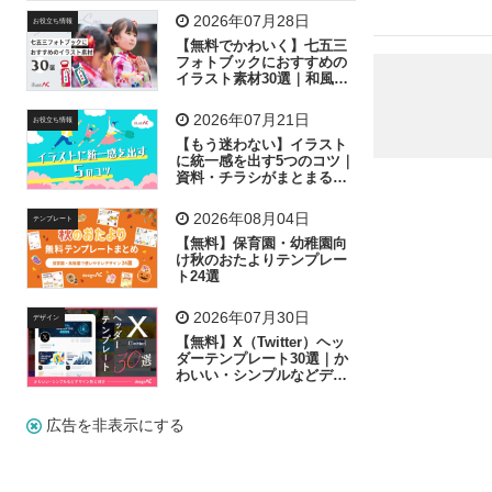
飛行機
グラフ
ビル
魚
家族
書類
2026年07月28日
お役立ち情報
【無料でかわいく】七五三
歩く
工場
会社
太陽
キラキラ
フォトブックにおすすめの
イラスト素材30選｜和風の
飾り付け素材が揃う
人物
虫眼鏡
花火
電車
ビジネス
2026年07月21日
お役立ち情報
子供
作業員
葉
相談
ピクトグラム
【もう迷わない】イラスト
に統一感を出す5つのコツ｜
資料・チラシがまとまるフ
リー素材の選び方
2026年08月04日
テンプレート
【無料】保育園・幼稚園向
け秋のおたよりテンプレー
ト24選
2026年07月30日
デザイン
【無料】X（Twitter）ヘッ
ダーテンプレート30選｜か
わいい・シンプルなどデザ
イン別に紹介
広告を非表示にする