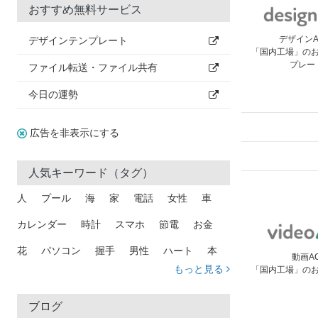
おすすめ無料サービス
デザイン
デザインテンプレート
「国内工場」の
プレー
ファイル転送・ファイル共有
今日の運勢
広告を非表示にする
人気キーワード（タグ）
人
プール
海
家
電話
女性
車
カレンダー
時計
スマホ
節電
お金
花
パソコン
握手
男性
ハート
本
動画A
もっと見る
「国内工場」の
矢印
猫
手
メール
トラック
木
犬
吹き出し
カメラ
星
プレゼント
ブログ