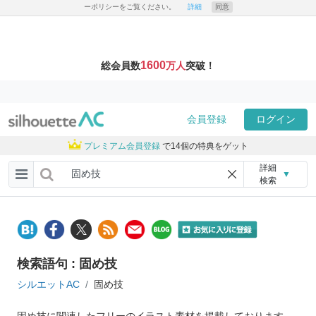
ーポリシーをご覧ください。
詳細
同意
1600
総会員数
万人
突破！
会員登録
ログイン
プレミアム会員登録
で14個の特典をゲット
詳細
▼
検索
検索語句 : 固め技
シルエットAC
固め技
固め技に関連したフリーのイラスト素材を掲載しております。