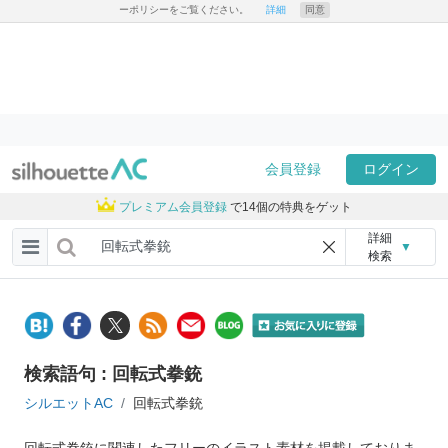
ーポリシーをご覧ください。
詳細
同意
会員登録
ログイン
プレミアム会員登録
で14個の特典をゲット
詳細
▼
検索
検索語句 : 回転式拳銃
シルエットAC
回転式拳銃
回転式拳銃に関連したフリーのイラスト素材を掲載しておりま