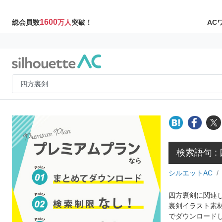
1600
AC
総会員数
万人
突破！
検索語句 :
シルエットAC
四方裏剣に関連し
裏剣イラスト素
でダウンロード