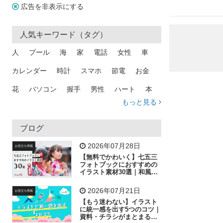
広告を非表示にする
人気キーワード（タグ）
人
プール
海
家
電話
女性
車
カレンダー
時計
スマホ
節電
お金
花
パソコン
握手
男性
ハート
本
もっと見る
矢印
猫
手
メール
トラック
木
犬
吹き出し
カメラ
星
プレゼント
ブログ
飛行機
グラフ
ビル
魚
家族
書類
2026年07月28日
お役立ち情報
【無料でかわいく】七五三
歩く
工場
会社
太陽
キラキラ
フォトブックにおすすめの
イラスト素材30選｜和風の
飾り付け素材が揃う
人物
虫眼鏡
花火
電車
ビジネス
2026年07月21日
お役立ち情報
子供
作業員
葉
相談
ピクトグラム
【もう迷わない】イラスト
に統一感を出す5つのコツ｜
資料・チラシがまとまるフ