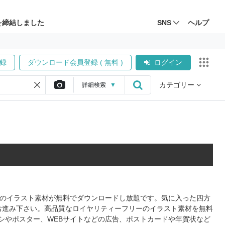
を締結しました
SNS
ヘルプ
録
ダウンロード会員登録 ( 無料 )
ログイン
カテゴリー
詳細
検索
▼
形式のイラスト素材が無料でダウンロードし放題です。気に入った四方
お進み下さい。高品質なロイヤリティーフリーのイラスト素材を無料
シやポスター、WEBサイトなどの広告、ポストカードや年賀状など