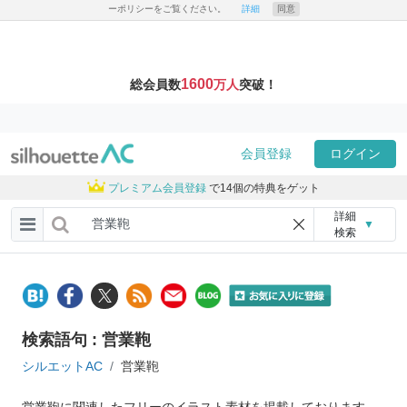
ーポリシーをご覧ください。
詳細
同意
1600
総会員数
万人
突破！
会員登録
ログイン
プレミアム会員登録
で14個の特典をゲット
詳細
▼
検索
検索語句 : 営業鞄
シルエットAC
営業鞄
営業鞄に関連したフリーのイラスト素材を掲載しております。