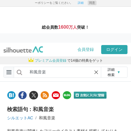
ーポリシーをご覧ください。
詳細
同意
1600
総会員数
万人
突破！
会員登録
ログイン
プレミアム会員登録
で14個の特典をゲット
詳細
▼
検索
検索語句 : 和風音楽
シルエットAC
和風音楽
和風音楽に関連したフリーのイラスト素材を掲載しておりま