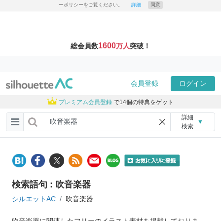
ーポリシーをご覧ください。
詳細
同意
1600
総会員数
万人
突破！
会員登録
ログイン
プレミアム会員登録
で14個の特典をゲット
詳細
▼
検索
検索語句 : 吹音楽器
シルエットAC
吹音楽器
吹音楽器に関連したフリーのイラスト素材を掲載しておりま