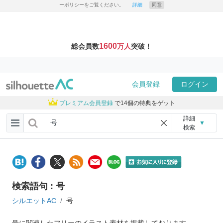
ーポリシーをご覧ください。
詳細
同意
1600
総会員数
万人
突破！
会員登録
ログイン
プレミアム会員登録
で14個の特典をゲット
詳細
▼
検索
検索語句 : 号
シルエットAC
号
号に関連したフリーのイラスト素材を掲載しております。