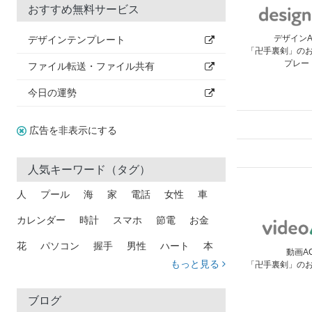
おすすめ無料サービス
デザイン
デザインテンプレート
「卍手裏剣」の
プレー
ファイル転送・ファイル共有
今日の運勢
広告を非表示にする
人気キーワード（タグ）
人
プール
海
家
電話
女性
車
カレンダー
時計
スマホ
節電
お金
花
パソコン
握手
男性
ハート
本
動画A
もっと見る
「卍手裏剣」の
矢印
猫
手
メール
トラック
木
犬
吹き出し
カメラ
星
プレゼント
ブログ