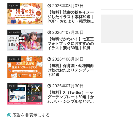
飛行機
グラフ
ビル
魚
家族
書類
2026年08月07日
イラストAC
【無料】読書の秋をイメー
歩く
工場
会社
太陽
キラキラ
ジしたイラスト素材30選｜
POP・おたより・掲示物に
おすすめ
人物
虫眼鏡
花火
電車
ビジネス
2026年07月28日
お役立ち情報
子供
作業員
葉
相談
ピクトグラム
【無料でかわいく】七五三
フォトブックにおすすめの
イラスト素材30選｜和風の
飾り付け素材が揃う
2026年08月04日
テンプレート
【無料】保育園・幼稚園向
け秋のおたよりテンプレー
ト24選
2026年07月30日
デザイン
【無料】X（Twitter）ヘッ
ダーテンプレート30選｜か
わいい・シンプルなどデザ
イン別に紹介
広告を非表示にする