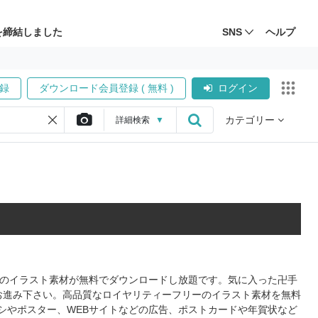
を締結しました
SNS
ヘルプ
録
ダウンロード会員登録 ( 無料 )
ログイン
カテゴリー
詳細
検索
▼
形式のイラスト素材が無料でダウンロードし放題です。気に入った卍手
お進み下さい。高品質なロイヤリティーフリーのイラスト素材を無料
シやポスター、WEBサイトなどの広告、ポストカードや年賀状など