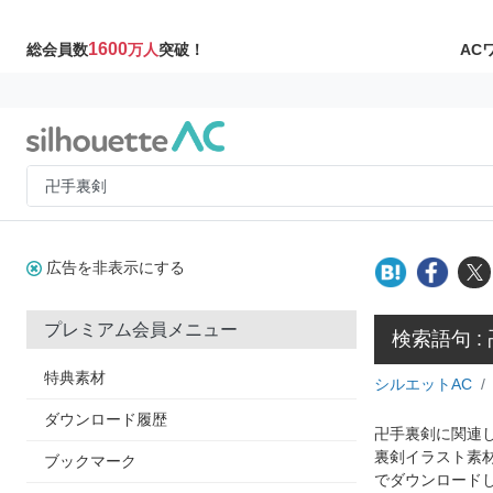
1600
AC
総会員数
万人
突破！
広告を非表示にする
プレミアム会員メニュー
検索語句 :
特典素材
シルエットAC
ダウンロード履歴
卍手裏剣に関連し
裏剣イラスト素
ブックマーク
でダウンロード