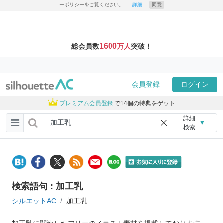
ーポリシーをご覧ください。
詳細
同意
1600
総会員数
万人
突破！
会員登録
ログイン
プレミアム会員登録
で14個の特典をゲット
詳細
▼
検索
検索語句 : 加工乳
シルエットAC
加工乳
加工乳に関連したフリーのイラスト素材を掲載しております。