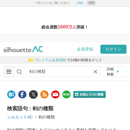
ーポリシーをご覧ください。
詳細
同意
1600
総会員数
万人
突破！
会員登録
ログイン
プレミアム会員登録
で14個の特典をゲット
詳細
▼
検索
検索語句 : 剣の種類
シルエットAC
剣の種類
剣の種類に関連したフリーのイラスト素材を掲載しておりま