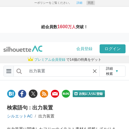
ーポリシーをご覧ください。
詳細
同意
1600
総会員数
万人
突破！
会員登録
ログイン
プレミアム会員登録
で14個の特典をゲット
詳細
▼
検索
検索語句 : 出力装置
シルエットAC
出力装置
出力装置に関連したフリーのイラスト素材を掲載しておりま