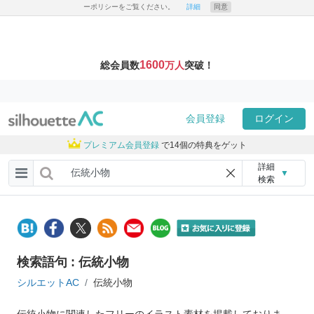
ーポリシーをご覧ください。
詳細
同意
1600
総会員数
万人
突破！
会員登録
ログイン
プレミアム会員登録
で14個の特典をゲット
詳細
▼
検索
検索語句 : 伝統小物
シルエットAC
伝統小物
伝統小物に関連したフリーのイラスト素材を掲載しておりま