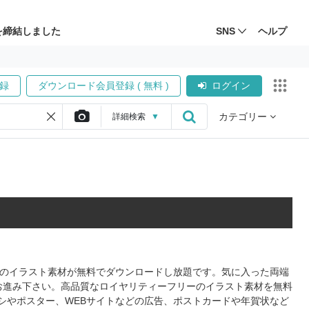
を締結しました
SNS
ヘルプ
録
ダウンロード会員登録 ( 無料 )
ログイン
カテゴリー
詳細
検索
▼
形式のイラスト素材が無料でダウンロードし放題です。気に入った両端
お進み下さい。高品質なロイヤリティーフリーのイラスト素材を無料
シやポスター、WEBサイトなどの広告、ポストカードや年賀状など