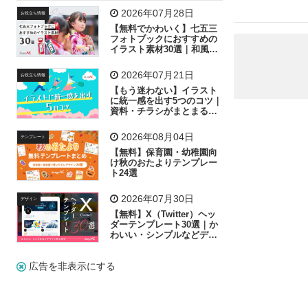
飛行機
グラフ
ビル
魚
家族
書類
2026年07月28日
お役立ち情報
【無料でかわいく】七五三
歩く
工場
会社
太陽
キラキラ
フォトブックにおすすめの
イラスト素材30選｜和風の
飾り付け素材が揃う
人物
虫眼鏡
花火
電車
ビジネス
2026年07月21日
お役立ち情報
子供
作業員
葉
相談
ピクトグラム
【もう迷わない】イラスト
に統一感を出す5つのコツ｜
資料・チラシがまとまるフ
リー素材の選び方
2026年08月04日
テンプレート
【無料】保育園・幼稚園向
け秋のおたよりテンプレー
ト24選
2026年07月30日
デザイン
【無料】X（Twitter）ヘッ
ダーテンプレート30選｜か
わいい・シンプルなどデザ
イン別に紹介
広告を非表示にする