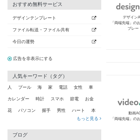
おすすめ無料サービス
デザイン
デザインテンプレート
「両端先端」の
プレー
ファイル転送・ファイル共有
今日の運勢
広告を非表示にする
人気キーワード（タグ）
人
プール
海
家
電話
女性
車
カレンダー
時計
スマホ
節電
お金
花
パソコン
握手
男性
ハート
本
動画A
もっと見る
「両端先端」の
矢印
猫
手
メール
トラック
木
犬
吹き出し
カメラ
星
プレゼント
ブログ