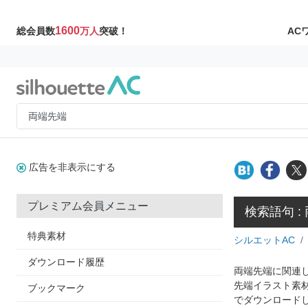
1600
AC
総会員数
万人
突破！
広告を非表示にする
プレミアム会員メニュー
検索語句 :
特典素材
シルエットAC
ダウンロード履歴
両端先端に関連し
先端イラスト素
ブックマーク
でダウンロード