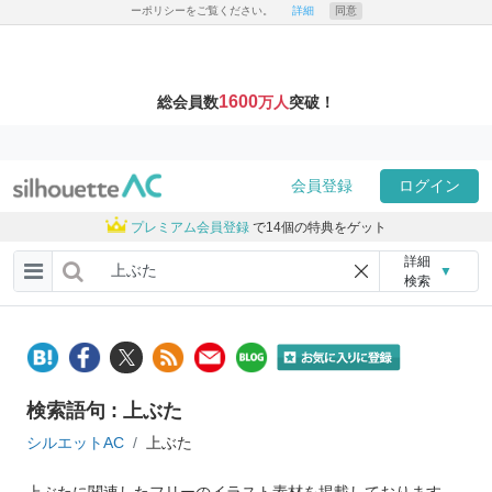
ーポリシーをご覧ください。
詳細
同意
1600
総会員数
万人
突破！
会員登録
ログイン
プレミアム会員登録
で14個の特典をゲット
詳細
▼
検索
検索語句 : 上ぶた
シルエットAC
上ぶた
上ぶたに関連したフリーのイラスト素材を掲載しております。