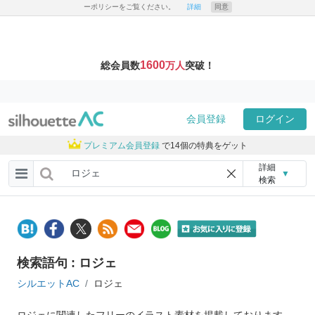
ーポリシーをご覧ください。
詳細
同意
1600
総会員数
万人
突破！
会員登録
ログイン
プレミアム会員登録
で14個の特典をゲット
詳細
▼
検索
検索語句 : ロジェ
シルエットAC
ロジェ
ロジェに関連したフリーのイラスト素材を掲載しております。