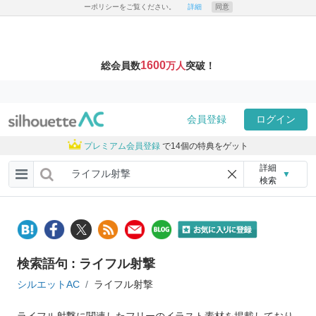
ーポリシーをご覧ください。
詳細
同意
1600
総会員数
万人
突破！
会員登録
ログイン
プレミアム会員登録
で14個の特典をゲット
詳細
▼
検索
検索語句 : ライフル射撃
シルエットAC
ライフル射撃
ライフル射撃に関連したフリーのイラスト素材を掲載しており