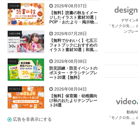
飛行機
グラフ
ビル
魚
家族
書類
2026年08月07日
イラストAC
【無料】読書の秋をイメー
歩く
工場
会社
太陽
キラキラ
ジしたイラスト素材30選｜
デザイン
POP・おたより・掲示物に
「モノクロ矢...
おすすめ
人物
虫眼鏡
花火
電車
ビジネス
ンプレ
2026年07月28日
お役立ち情報
子供
作業員
葉
相談
ピクトグラム
【無料でかわいく】七五三
フォトブックにおすすめの
イラスト素材30選｜和風の
飾り付け素材が揃う
2026年08月08日
イベント
防災訓練・防災イベントの
ポスター・チラシテンプレ
ート20選【無料】
2026年08月04日
テンプレート
【無料】保育園・幼稚園向
け秋のおたよりテンプレー
ト24選
動画A
「モノクロ矢...
広告を非表示にする
画