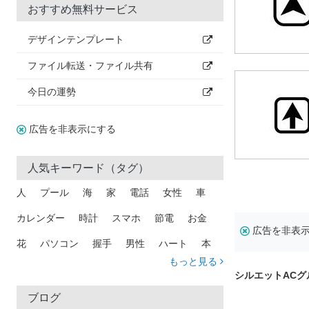
おすすめ無料サービス
デザインテンプレート
ファイル転送・ファイル共有
今日の運勢
広告を非表示にする
人気キーワード（タグ）
人
プール
海
家
電話
女性
車
カレンダー
時計
スマホ
節電
お金
広告を非表
花
パソコン
握手
男性
ハート
本
もっと見る
矢印
猫
手
メール
トラック
木
シルエットAC
犬
吹き出し
カメラ
星
プレゼント
ブログ