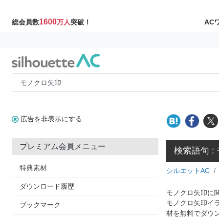
1600
AC
総会員数
万人
突破！
広告を非表示にする
プレミアム会員メニュー
検索語句 :
特典素材
シルエットAC
ダウンロード履歴
モノクロ矢印に関
モノクロ矢印イ
ブックマーク
材を無料でダウ