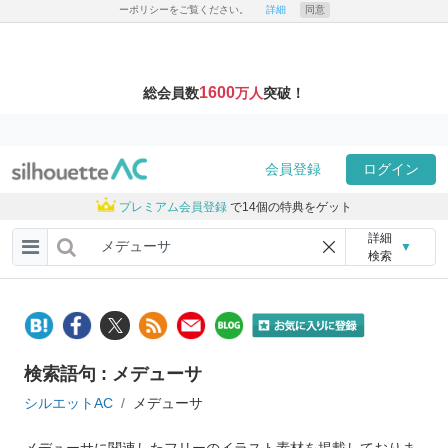
ーポリシーをご覧ください。
詳細
同意
1600
総会員数
万人
突破！
会員登録
ログイン
プレミアム会員登録
で14個の特典をゲット
詳細
▼
検索
検索語句 : メデューサ
シルエットAC
メデューサ
メデューサに関連したフリーのイラスト素材を掲載しておりま