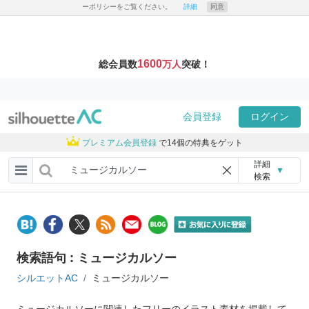
ーポリシーをご覧ください。
詳細
同意
1600
総会員数
万人
突破！
会員登録
ログイン
プレミアム会員登録
で14個の特典をゲット
詳細
▼
検索
検索語句 : ミュージカルソー
シルエットAC
ミュージカルソー
ミュージカルソーに関連したフリーのイラスト素材を掲載して