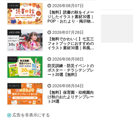
飛行機
グラフ
ビル
魚
家族
書類
2026年08月07日
イラストAC
【無料】読書の秋をイメー
歩く
工場
会社
太陽
キラキラ
ジしたイラスト素材30選｜
POP・おたより・掲示物に
おすすめ
人物
虫眼鏡
花火
電車
ビジネス
2026年07月28日
お役立ち情報
子供
作業員
葉
相談
ピクトグラム
【無料でかわいく】七五三
フォトブックにおすすめの
イラスト素材30選｜和風の
飾り付け素材が揃う
2026年08月08日
イベント
防災訓練・防災イベントの
ポスター・チラシテンプレ
ート20選【無料】
2026年08月04日
テンプレート
【無料】保育園・幼稚園向
け秋のおたよりテンプレー
ト24選
広告を非表示にする