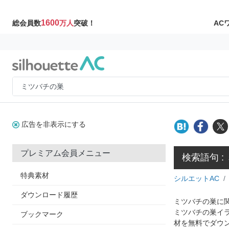
1600
AC
総会員数
万人
突破！
広告を非表示にする
プレミアム会員メニュー
検索語句 :
特典素材
シルエットAC
ダウンロード履歴
ミツバチの巣に関
ミツバチの巣イ
ブックマーク
材を無料でダウ