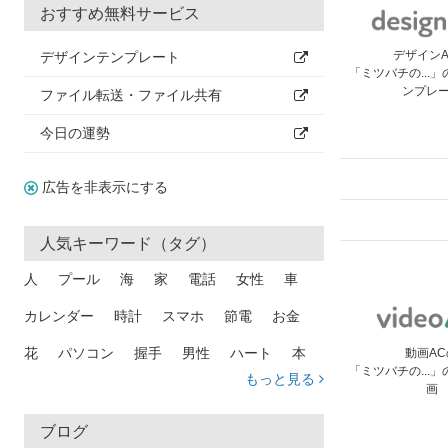
おすすめ無料サービス
デザイン
デザインテンプレート
「ミツバチの...
ンプレ
ファイル転送・ファイル共有
今日の運勢
広告を非表示にする
人気キーワード（タグ）
人
プール
海
家
電話
女性
車
カレンダー
時計
スマホ
節電
お金
花
パソコン
握手
男性
ハート
本
動画AC
「ミツバチの...
もっと見る
画
矢印
猫
手
メール
トラック
木
犬
吹き出し
カメラ
星
プレゼント
ブログ