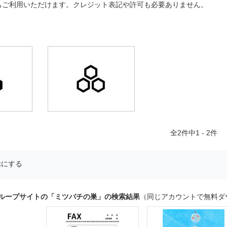
もご利用いただけます。クレジット表記や許可も必要ありません。
全
2
件中1 - 2件
示にする
グループサイトの「ミツバチの巣」の検索結果
（同じアカウントで無料ダ