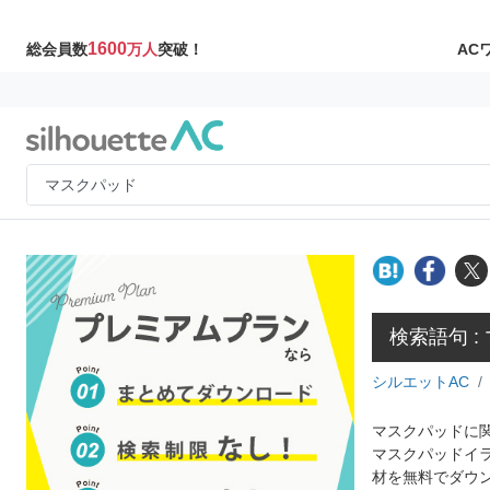
1600
AC
総会員数
万人
突破！
検索語句 :
シルエットAC
マスクパッドに関
マスクパッドイ
材を無料でダウ