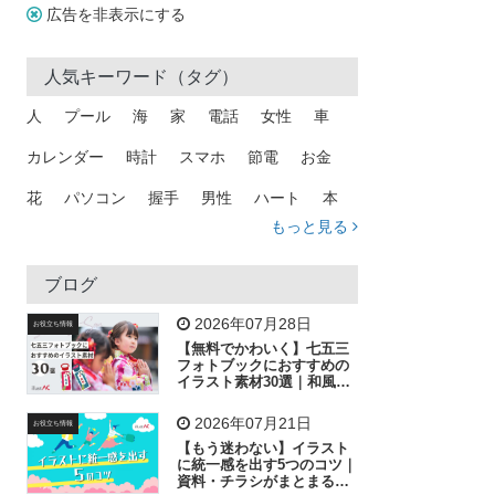
広告を非表示にする
人気キーワード（タグ）
人
プール
海
家
電話
女性
車
カレンダー
時計
スマホ
節電
お金
花
パソコン
握手
男性
ハート
本
もっと見る
矢印
猫
手
メール
トラック
木
犬
吹き出し
カメラ
星
プレゼント
ブログ
飛行機
グラフ
ビル
魚
家族
書類
2026年07月28日
お役立ち情報
【無料でかわいく】七五三
歩く
工場
会社
太陽
キラキラ
フォトブックにおすすめの
イラスト素材30選｜和風の
飾り付け素材が揃う
人物
虫眼鏡
花火
電車
ビジネス
2026年07月21日
お役立ち情報
子供
作業員
葉
相談
ピクトグラム
【もう迷わない】イラスト
に統一感を出す5つのコツ｜
資料・チラシがまとまるフ