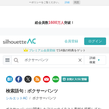
ーポリシーをご覧ください。
詳細
同意
1600
総会員数
万人
突破！
会員登録
ログイン
プレミアム会員登録
で14個の特典をゲット
詳細
▼
検索
検索語句 : ボクサーパンツ
シルエットAC
ボクサーパンツ
ボクサーパンツに関連したフリーのイラスト素材を掲載してお