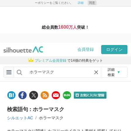
ーポリシーをご覧ください。
詳細
同意
1600
総会員数
万人
突破！
会員登録
ログイン
プレミアム会員登録
で14個の特典をゲット
詳細
▼
検索
検索語句 : ホラーマスク
シルエットAC
ホラーマスク
ホラーマスクに関連したフリーのイラスト素材を掲載しており