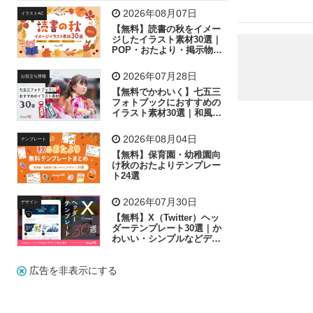
飛行機
グラフ
ビル
魚
家族
書類
2026年08月07日
イラストAC
【無料】読書の秋をイメー
歩く
工場
会社
太陽
キラキラ
ジしたイラスト素材30選｜
POP・おたより・掲示物に
おすすめ
人物
虫眼鏡
花火
電車
ビジネス
2026年07月28日
お役立ち情報
子供
作業員
葉
相談
ピクトグラム
【無料でかわいく】七五三
フォトブックにおすすめの
イラスト素材30選｜和風の
飾り付け素材が揃う
2026年08月04日
テンプレート
【無料】保育園・幼稚園向
け秋のおたよりテンプレー
ト24選
2026年07月30日
デザイン
【無料】X（Twitter）ヘッ
ダーテンプレート30選｜か
わいい・シンプルなどデザ
イン別に紹介
広告を非表示にする