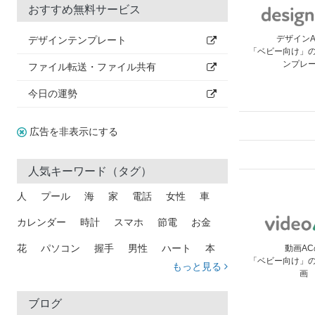
おすすめ無料サービス
デザイン
デザインテンプレート
「ベビー向け」
ンプレ
ファイル転送・ファイル共有
今日の運勢
広告を非表示にする
人気キーワード（タグ）
人
プール
海
家
電話
女性
車
カレンダー
時計
スマホ
節電
お金
花
パソコン
握手
男性
ハート
本
動画AC
「ベビー向け」
もっと見る
画
矢印
猫
手
メール
トラック
木
犬
吹き出し
カメラ
星
プレゼント
ブログ