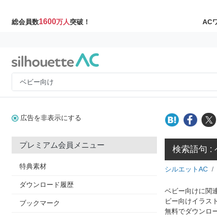
1600
AC
総会員数
万人
突破！
広告を非表示にする
プレミアム会員メニュー
検索語句 :
特典素材
シルエットAC
ダウンロード履歴
ベビー向けに関連
ビー向けイラス
ブックマーク
無料でダウンロ