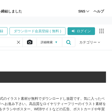
を締結しました
SNS
ヘルプ
録
ダウンロード会員登録 ( 無料 )
ログイン
カテゴリー
詳細
検索
▼
S形式のイラスト素材が無料でダウンロードし放題です。気に入ったベ
ジへお進み下さい。高品質なロイヤリティーフリーのイラスト素材を
をチラシやポスター、WEBサイトなどの広告、ポストカードや年賀