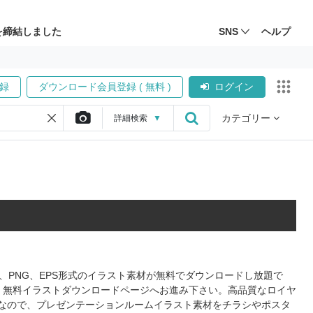
を締結しました
SNS
ヘルプ
録
ダウンロード会員登録 ( 無料 )
ログイン
カテゴリー
詳細
検索
▼
、PNG、EPS形式のイラスト素材が無料でダウンロードし放題で
、無料イラストダウンロードページへお進み下さい。高品質なロイヤ
なので、プレゼンテーションルームイラスト素材をチラシやポスタ