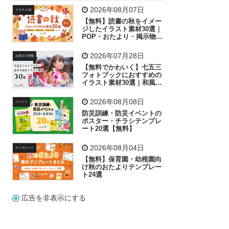
飛行機
グラフ
ビル
魚
家族
書類
2026年08月07日
イラストAC
【無料】読書の秋をイメー
歩く
工場
会社
太陽
キラキラ
ジしたイラスト素材30選｜
POP・おたより・掲示物に
おすすめ
人物
虫眼鏡
花火
電車
ビジネス
2026年07月28日
お役立ち情報
子供
作業員
葉
相談
ピクトグラム
【無料でかわいく】七五三
フォトブックにおすすめの
イラスト素材30選｜和風の
飾り付け素材が揃う
2026年08月08日
イベント
防災訓練・防災イベントの
ポスター・チラシテンプレ
ート20選【無料】
2026年08月04日
テンプレート
【無料】保育園・幼稚園向
け秋のおたよりテンプレー
ト24選
広告を非表示にする