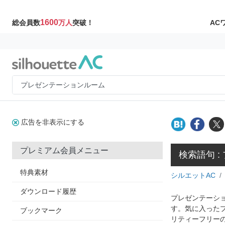
1600
AC
総会員数
万人
突破！
広告を非表示にする
プレミアム会員メニュー
検索語句 
特典素材
シルエットAC
ダウンロード履歴
プレゼンテーショ
す。気に入った
ブックマーク
リティーフリー