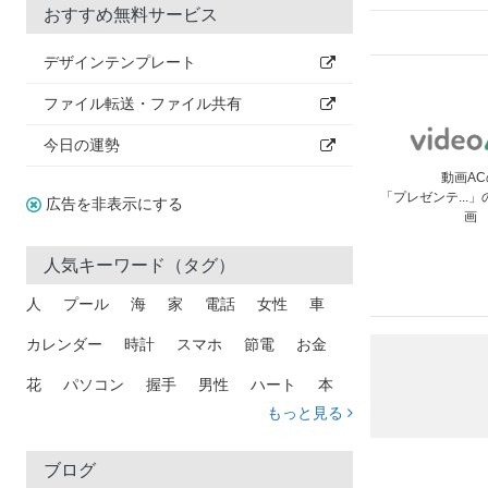
おすすめ無料サービス
デザインテンプレート
ファイル転送・ファイル共有
今日の運勢
動画AC
「プレゼンテ...
広告を非表示にする
画
人気キーワード（タグ）
人
プール
海
家
電話
女性
車
カレンダー
時計
スマホ
節電
お金
花
パソコン
握手
男性
ハート
本
もっと見る
矢印
猫
手
メール
トラック
木
犬
吹き出し
カメラ
星
プレゼント
ブログ