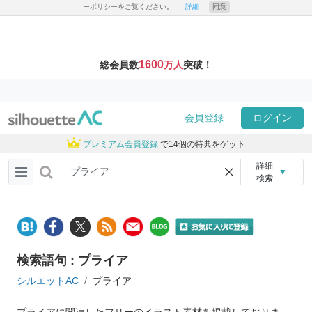
ーポリシーをご覧ください。
詳細
同意
1600
総会員数
万人
突破！
会員登録
ログイン
プレミアム会員登録
で14個の特典をゲット
詳細
▼
検索
検索語句 : プライア
シルエットAC
プライア
プライアに関連したフリーのイラスト素材を掲載しておりま