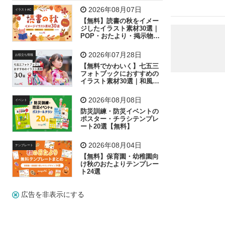
飛行機
グラフ
ビル
魚
家族
書類
2026年08月07日
イラストAC
【無料】読書の秋をイメー
歩く
工場
会社
太陽
キラキラ
ジしたイラスト素材30選｜
POP・おたより・掲示物に
おすすめ
人物
虫眼鏡
花火
電車
ビジネス
2026年07月28日
お役立ち情報
子供
作業員
葉
相談
ピクトグラム
【無料でかわいく】七五三
フォトブックにおすすめの
イラスト素材30選｜和風の
飾り付け素材が揃う
2026年08月08日
イベント
防災訓練・防災イベントの
ポスター・チラシテンプレ
ート20選【無料】
2026年08月04日
テンプレート
【無料】保育園・幼稚園向
け秋のおたよりテンプレー
ト24選
広告を非表示にする