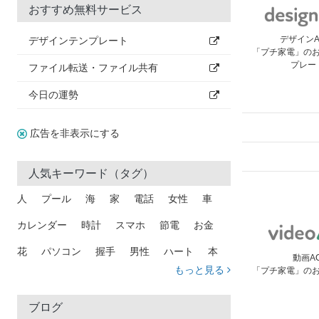
おすすめ無料サービス
デザイン
デザインテンプレート
「プチ家電」の
プレー
ファイル転送・ファイル共有
今日の運勢
広告を非表示にする
人気キーワード（タグ）
人
プール
海
家
電話
女性
車
カレンダー
時計
スマホ
節電
お金
花
パソコン
握手
男性
ハート
本
動画A
もっと見る
「プチ家電」の
矢印
猫
手
メール
トラック
木
犬
吹き出し
カメラ
星
プレゼント
ブログ