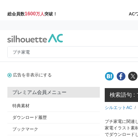
1600
AC
総会員数
万人
突破！
広告を非表示にする
プレミアム会員メニュー
検索語句 :
特典素材
シルエットAC
ダウンロード履歴
プチ家電に関連し
家電イラスト素
ブックマーク
でダウンロード