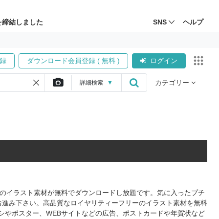
を締結しました
SNS
ヘルプ
録
ダウンロード会員登録 ( 無料 )
ログイン
カテゴリー
詳細
検索
▼
形式のイラスト素材が無料でダウンロードし放題です。気に入ったプチ
お進み下さい。高品質なロイヤリティーフリーのイラスト素材を無料
シやポスター、WEBサイトなどの広告、ポストカードや年賀状など