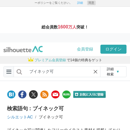
ーポリシーをご覧ください。
詳細
同意
1600
総会員数
万人
突破！
会員登録
ログイン
プレミアム会員登録
で14個の特典をゲット
詳細
▼
検索
検索語句 : ブイネック可
シルエットAC
ブイネック可
ブイネック可に関連したフリーのイラスト素材を掲載しており