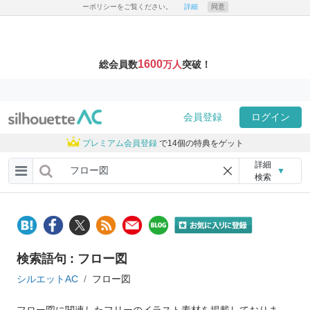
ーポリシーをご覧ください。
詳細
同意
1600
総会員数
万人
突破！
会員登録
ログイン
プレミアム会員登録
で14個の特典をゲット
詳細
▼
検索
検索語句 : フロー図
シルエットAC
フロー図
フロー図に関連したフリーのイラスト素材を掲載しておりま